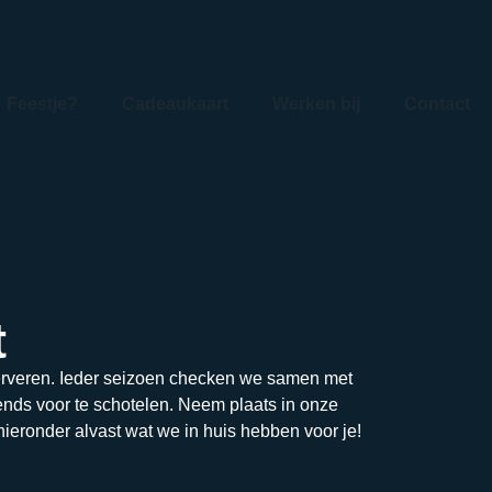
Feestje?
Cadeaukaart
Werken bij
Contact
t
serveren. Ieder seizoen checken we samen met
nds voor te schotelen. Neem plaats in onze
ieronder alvast wat we in huis hebben voor je!