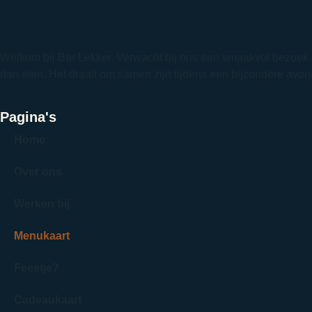
Welkom bij Bar Lekker. Verwacht bij ons een smaakvol bezoek 
dan eten. Het draait om samen zijn tijdens een bijzondere avon
Pagina's
Home
Over ons
Werken bij
Menukaart
Feestje?
Cadeaukaart