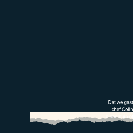
Dat we gast
chef Coli
binnentuin o