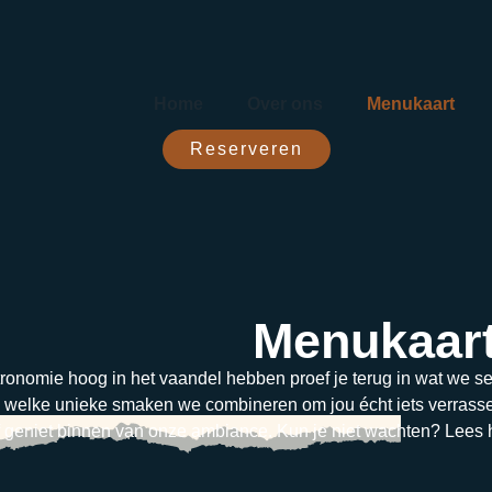
Home
Over ons
Menukaart
Reserveren
Menukaar
ronomie hoog in het vaandel hebben proef je terug in wat we 
n welke unieke smaken we combineren om jou écht iets verrasse
f geniet binnen van onze ambiance. Kun je niet wachten? Lees h