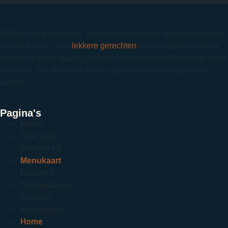
Welkom bij Bar Lekker. Verwacht bij ons een smaakvol bezoek
op álle fronten. Van
lekkere gerechten
en een stijlvol interieur
tot aan de juiste muziek. Uit eten gaan is namelijk zo veel meer
dan eten. Het draait om samen zijn tijdens een bijzondere
avond.
Pagina's
Home
Over ons
Werken bij
Menukaart
Feestje?
Cadeaukaart
Contact
Reserveren
Home