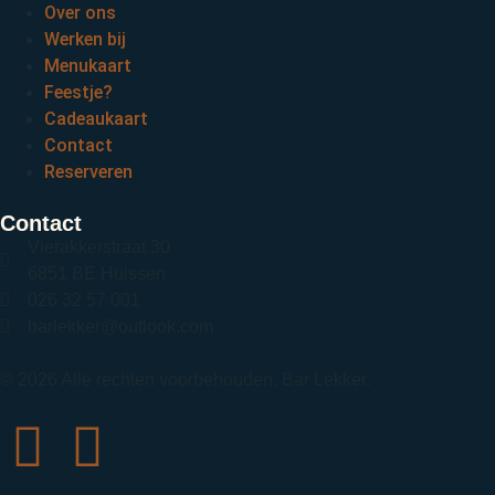
Over ons
Werken bij
Menukaart
Feestje?
Cadeaukaart
Contact
Reserveren
Contact
Vierakkerstraat 30
6851 BE Huissen
026 32 57 001
barlekker@outlook.com
© 2026 Alle rechten voorbehouden. Bar Lekker.