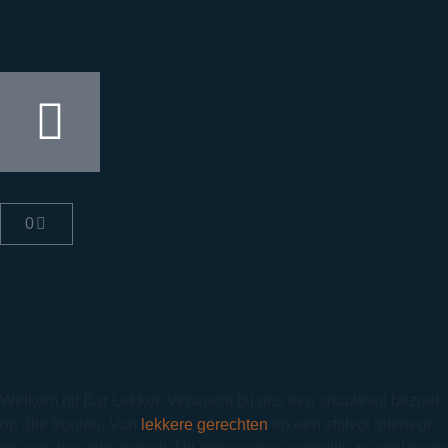
0
Wijn & Dranken
Welkom bij Bar Lekker. Verwacht bij ons een smaakvol bezoek
op álle fronten. Van
lekkere gerechten
en een stijlvol interieur