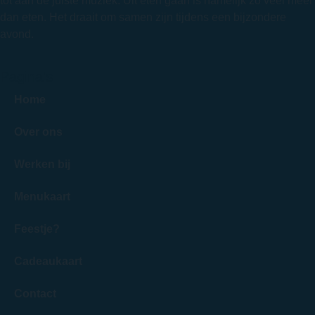
tot aan de juiste muziek. Uit eten gaan is namelijk zo veel meer
dan eten. Het draait om samen zijn tijdens een bijzondere
avond.
Pagina's
Home
Over ons
Werken bij
Menukaart
Feestje?
Cadeaukaart
Contact