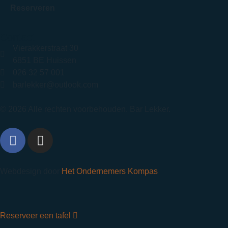
Reserveren
Contact
Vierakkerstraat 30
6851 BE Huissen
026 32 57 001
barlekker@outlook.com
© 2026 Alle rechten voorbehouden. Bar Lekker.
Webdesign door
Het Ondernemers Kompas
Reserveer een tafel